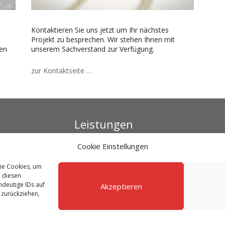
Kontaktieren Sie uns jetzt um Ihr nächstes
Projekt zu besprechen. Wir stehen Ihnen mit
en
unserem Sachverstand zur Verfügung.
zur Kontaktseite …
Leistungen
Cookie Einstellungen
Gutachtenerstellung
Baubegleitung
wie Cookies, um
Schimmelmessung
e diesen
12
ndeutige IDs auf
Akzeptieren
Immobilien-
 zurückziehen,
Kaufberatung
Bauschadensbegutacht
ung
Durch die weitere Nutzung der Seite stimm