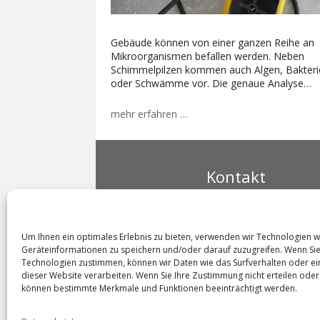
Gebäude können von einer ganzen Reihe an
Mikroorganismen befallen werden. Neben
Schimmelpilzen kommen auch Algen, Bakteri
oder Schwämme vor. Die genaue Analyse…
mehr erfahren …
Kontakt
Ingenieurbüro Sattler
Dipl.-Ing. (FH) Gerhard
Um Ihnen ein optimales Erlebnis zu bieten, verwenden wir Technologien 
Sattler
Geräteinformationen zu speichern und/oder darauf zuzugreifen. Wenn Si
Donauschwabenstraße 
Technologien zustimmen, können wir Daten wie das Surfverhalten oder ei
89555 Steinheim
dieser Website verarbeiten. Wenn Sie Ihre Zustimmung nicht erteilen oder
Tel +49 7329 – 920631
können bestimmte Merkmale und Funktionen beeinträchtigt werden.
Fax +49 7329 – 920632
Mail
info@sv-sattler.de